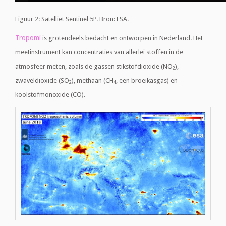
Figuur 2: Satelliet Sentinel 5P. Bron: ESA.
Tropomi
is grotendeels bedacht en ontworpen in Nederland. Het
meetinstrument kan concentraties van allerlei stoffen in de
atmosfeer meten, zoals de gassen stikstofdioxide (NO
),
2
zwaveldioxide (SO
), methaan (CH
, een broeikasgas) en
2
4
koolstofmonoxide (CO).