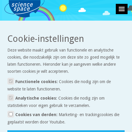
>
>
Cookie-instellingen
Weer en klimaat
Artikelen
Satellietmeetinstrument Tropomi meet
luchtvervuiling
Deze website maakt gebruik van functionele en analytische
cookies, die noodzakelijk zijn om deze site zo goed mogelijk te
Satellietmeetinstrument
laten functioneren. Hieronder kan je aangeven welke andere
Tropomi meet luchtvervuiling
soorten cookies je wilt accepteren.
Functionele cookies:
Cookies die nodig zijn om de
Om de aarde cirkelen heel veel satellieten. Eén
website te laten functioneren.
daarvan – de Sentinel 5P – heeft het meetinstrument
Analytische cookies:
Cookies die nodig zijn om
Tropomi aan boord. Hiermee kunnen wetenschappers
statistieken voor eigen gebruik te verzamelen.
al heel plaatselijk en nauwkeurig de luchtkwaliteit
Cookies van derden:
Marketing- en trackingcookies die
meten. Dat biedt veel mogelijkheden voor het meten
geplaatst worden door Youtube.
van luchtvervuiling.