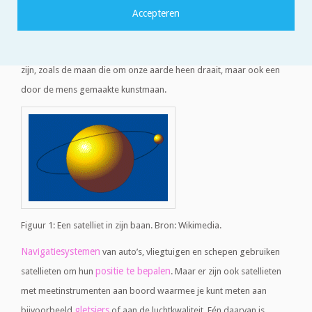
Een satelliet is een object dat in een baan om een hemellichaam
beweegt onder invloed van de zwaartekracht. Dat kan een maan
zijn, zoals de maan die om onze aarde heen draait, maar ook een
door de mens gemaakte kunstmaan.
Figuur 1: Een satelliet in zijn baan. Bron: Wikimedia.
Navigatiesystemen
van auto’s, vliegtuigen en schepen gebruiken
positie te bepalen
satellieten om hun
. Maar er zijn ook satellieten
met meetinstrumenten aan boord waarmee je kunt meten aan
gletsjers
bijvoorbeeld
of aan de luchtkwaliteit. Eén daarvan is