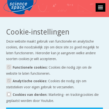
>
>
Cookie-instellingen
Getallen
Opgaven
Wedstrijdduif Armando vloog op één dag 645
kilometer (Exaktueel)
Deze website maakt gebruik van functionele en analytische
cookies, die noodzakelijk zijn om deze site zo goed mogelijk te
Wedstrijdduif Armando vloog
laten functioneren. Hieronder kan je aangeven welke andere
op één dag 645 kilometer
soorten cookies je wilt accepteren.
(Exaktueel)
Functionele cookies:
Cookies die nodig zijn om de
website te laten functioneren.
Een vader en zoon uit Vlaanderen hebben in maart
Analytische cookies:
Cookies die nodig zijn om
2019 hun postduif Armando online voor een
statistieken voor eigen gebruik te verzamelen.
recordbedrag geveild.
Cookies van derden:
Marketing- en trackingcookies die
geplaatst worden door Youtube.