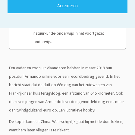
Een opgave van de redactie van Stichting Exaktueel.
Op basis van artikelen in de media worden
opgaven gemaakt die aansluiten bij het
natuurkunde-onderwijs in het voortgezet
onderwijs.
Een vader en zoon uit Vlaanderen hebben in maart 2019 hun
postduif Armando online voor een recordbedrag geveild. In het
bericht staat dat de duif op één dag van het zuidwesten van
Frankrijk naar huis terugvloog, een afstand van 645 kilometer. Ook
de zeven jongen van Armando leverden gemiddeld nog eens meer
dan twintigduizend euro op. Een lucratieve hobby!
De koper komt uit China. Waarschijnlijk gaat hij met de duif fokken,
want hem laten vliegen is te riskant.