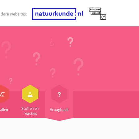
ndere websites:
Stoffen en
allen
Vraagbaak
reacties