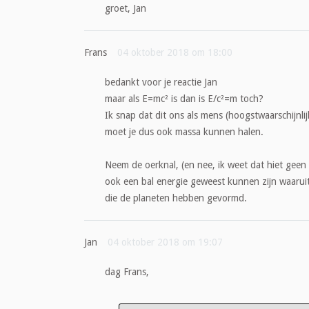
groet, Jan
Frans
04 oktober 2018 om 18:00
bedankt voor je reactie Jan
maar als E=mc² is dan is E/c²=m toch?
Ik snap dat dit ons als mens (hoogstwaarschijnlij
moet je dus ook massa kunnen halen.
Neem de oerknal, (en nee, ik weet dat hiet geen
ook een bal energie geweest kunnen zijn waaruit 
die de planeten hebben gevormd.
Jan
04 oktober 2018 om 19:07
dag Frans,