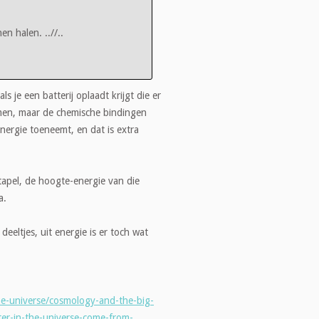
en halen. ..//..
s je een batterij oplaadt krijgt die er
omen, maar de chemische bindingen
ergie toeneemt, en dat is extra
apel, de hoogte-energie van die
a.
eeltjes, uit energie is er toch wat
the-universe/cosmology-and-the-big-
er-in-the-universe-come-from-