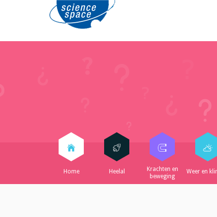
Krachten en
Home
Heelal
Weer en kl
beweging