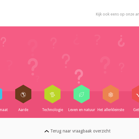
Kijk ook eens op onze a
imaat
Aarde
Technologie
Leven en natuur
Het allerkleinste
Get
Terug naar vraagbaak overzicht