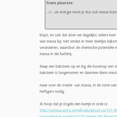
Frans plaatste
:
..//.. uit energie moet je dus ook massa kunn
klopt, en ook dat doen we dagelijks: iedere keer al
wat massa bij: niet omdat er meer deeltjes bijk
veranderen, waardoor de chemische potentiële en
massa in die batterij.
Raap een baksteen op en leg die bovenop een st
baksteen is toegenomen en daarmee diens mass
maar voor de creatie van massa, in de vorm van d
heftigers nodig.
Ik hoop dat je Engels een beetje in orde is:
http://curious.astro.cornell.edu/about-us/101-
bang/general-questions/570-where-did-the-matt