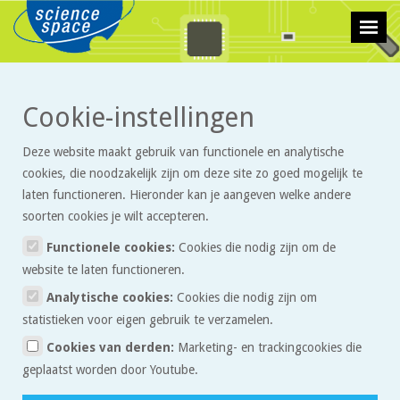
>
>
Cookie-instellingen
Technologie
Proefjes
Zelf een 3D-bril maken
Deze website maakt gebruik van functionele en analytische
Zelf een 3D-bril maken
cookies, die noodzakelijk zijn om deze site zo goed mogelijk te
laten functioneren. Hieronder kan je aangeven welke andere
soorten cookies je wilt accepteren.
In het artikel over 3D-brillen kunnen je lezen hoe het kan dat je
met zo’n bril in een platte foto diepte kunt zien. Met gekleurd folie
Functionele cookies:
Cookies die nodig zijn om de
is het heel gemakkelijk om zelf zo’n brilletje te maken. Zo kun je zelf
website te laten functioneren.
anaglyfen in 3D zien!
Analytische cookies:
Cookies die nodig zijn om
statistieken voor eigen gebruik te verzamelen.
Benodigdheden
Cookies van derden:
Marketing- en trackingcookies die
geplaatst worden door Youtube.
Roodkleurig doorzichtig folie
Cyaankleurig (of groen of blauw) doorzichtig folie