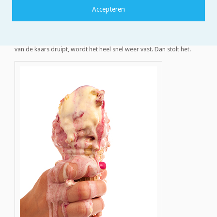
fase, noemen we dat stollen. Een goed voorbeeld van deze twee
faseovergangen vind je in een kaars. Als je een kaars aansteekt,
wordt het kaarsvet heet en smelt het. Als dit kaarsvet over de rand
van de kaars druipt, wordt het heel snel weer vast. Dan stolt het.