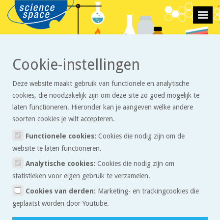
>
>
Cookie-instellingen
Stoffen en reacties
Artikelen
Fasen en faseovergangen
Deze website maakt gebruik van functionele en analytische
Fasen en faseovergangen
cookies, die noodzakelijk zijn om deze site zo goed mogelijk te
laten functioneren. Hieronder kan je aangeven welke andere
soorten cookies je wilt accepteren.
Stoffen kunnen zich in verschillende fasen bevinden, namelijk vast,
vloeibaar en gasvormig. Denk maar aan water: de vaste fase is ijs,
Functionele cookies:
Cookies die nodig zijn om de
de vloeibare fase is water en de gasvormige fase is waterdamp.
website te laten functioneren.
Analytische cookies:
Cookies die nodig zijn om
Smelten en stollen
statistieken voor eigen gebruik te verzamelen.
De faseovergangen hebben ook allemaal een naam. Wanneer een
Cookies van derden:
Marketing- en trackingcookies die
vaste stof overgaat naar de vloeibare vorm, heet dat smelten.
geplaatst worden door Youtube.
Andersom, wanneer een vloeibare stof overgaat naar de vaste