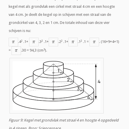
kegel met als grondvlak een cirkel met straal 4 cm en een hoogte
van 4 cm. Je deelt de kegel op in schijven met een straal van de
grondcirkel van 4, 3, 2 en 1 cm. De totale inhoud van deze vier
schijven is nu:
2
2
2
2
.4
.1+
.3
.1+
.2
.1+
.1
.1 =
. (16+9+4+1)
3
=
.30 = 94,3 (cm
).
Figuur 9: Kegel met grondvlak met straal 4 en hoogte 4 opgedeeld
in 4 ringen. Bron: Sciencespace.