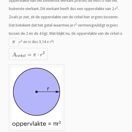
oppervlakte van het binnenste vierkant precies de helft is van het
2
buitenste vierkant. Dit vierkant heeft dus een oppervlakte van 2.r
.
Zoals je ziet, zit de oppervlakte van de cirkel hier ergens tussenin.
2
Dat betekent dat het getal waarmee je r
vermenigvuldigt ergens
tussen de 2 en de 4 ligt. Wat blijkt nu, de oppervlakte van de cirkel is
2
2
.r
en is dus 3,14 x r
!