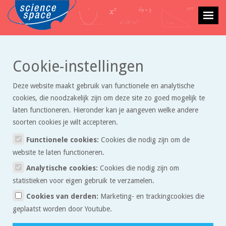
>
>
Cookie-instellingen
Getallen
Artikelen
Hoe bereken je oppervlakte en inhoud?
Deze website maakt gebruik van functionele en analytische
Hoe bereken je oppervlakte en
cookies, die noodzakelijk zijn om deze site zo goed mogelijk te
inhoud?
laten functioneren. Hieronder kan je aangeven welke andere
soorten cookies je wilt accepteren.
Functionele cookies:
Cookies die nodig zijn om de
Het berekenen van de oppervlakte van een rechthoek of de
website te laten functioneren.
inhoud van een blokje is niet zo moeilijk, maar wat nu als je
Analytische cookies:
Cookies die nodig zijn om
de oppervlakte van een cirkel, of de inhoud van een bol,
statistieken voor eigen gebruik te verzamelen.
cilinder of kegel wilt berekenen?
Cookies van derden:
Marketing- en trackingcookies die
Het berekenen van de oppervlakte is eigenlijk niets anders dan het
geplaatst worden door Youtube.
tellen hoeveel standaardhokjes er in de vorm passen. Een