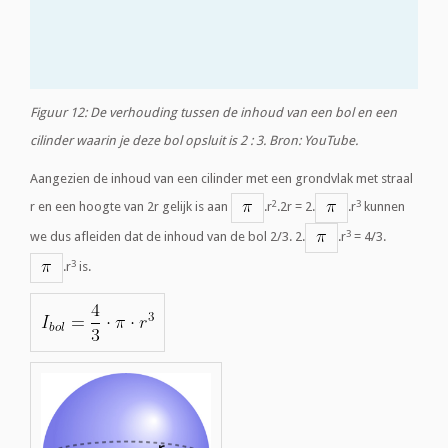
Figuur 12: De verhouding tussen de inhoud van een bol en een
cilinder waarin je deze bol opsluit is 2 : 3. Bron: YouTube.
Aangezien de inhoud van een cilinder met een grondvlak met straal
2
3
r en een hoogte van 2r gelijk is aan
.r
.2r = 2.
.r
kunnen
3
we dus afleiden dat de inhoud van de bol 2/3. 2.
.r
= 4/3.
3
.r
is.